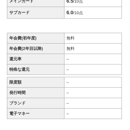
6.5
メインカード
/10点
6.0
サブカード
/10点
年会費(初年度)
無料
年会費(2年目以降)
無料
還元率
–
特殊な還元
–
限度額
–
発行時間
–
ブランド
–
電子マネー
–