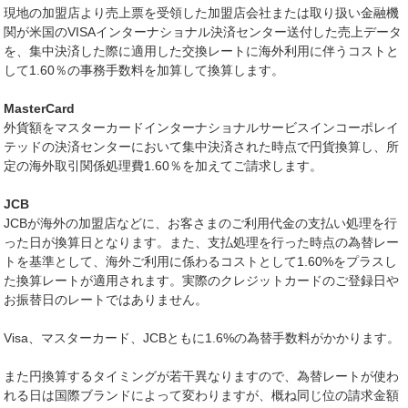
現地の加盟店より売上票を受領した加盟店会社または取り扱い金融機
関が米国のVISAインターナショナル決済センター送付した売上データ
を、集中決済した際に適用した交換レートに海外利用に伴うコストと
して1.60％の事務手数料を加算して換算します。
MasterCard
外貨額をマスターカードインターナショナルサービスインコーポレイ
テッドの決済センターにおいて集中決済された時点で円貨換算し、所
定の海外取引関係処理費1.60％を加えてご請求します。
JCB
JCBが海外の加盟店などに、お客さまのご利用代金の支払い処理を行
った日が換算日となります。また、支払処理を行った時点の為替レー
トを基準として、海外ご利用に係わるコストとして1.60%をプラスし
た換算レートが適用されます。実際のクレジットカードのご登録日や
お振替日のレートではありません。
Visa、マスターカード、JCBともに1.6%の為替手数料がかかります。
また円換算するタイミングが若干異なりますので、為替レートが使わ
れる日は国際ブランドによって変わりますが、概ね同じ位の請求金額