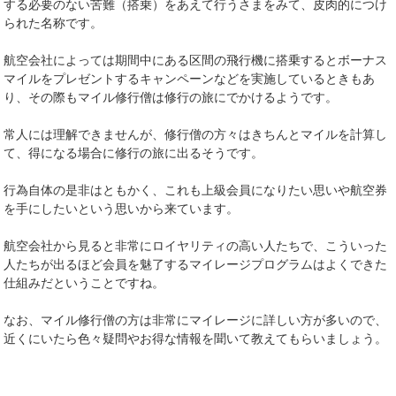
する必要のない苦難（搭乗）をあえて行うさまをみて、皮肉的につけ
られた名称です。
航空会社によっては期間中にある区間の飛行機に搭乗するとボーナス
マイルをプレゼントするキャンペーンなどを実施しているときもあ
り、その際もマイル修行僧は修行の旅にでかけるようです。
常人には理解できませんが、修行僧の方々はきちんとマイルを計算し
て、得になる場合に修行の旅に出るそうです。
行為自体の是非はともかく、これも上級会員になりたい思いや航空券
を手にしたいという思いから来ています。
航空会社から見ると非常にロイヤリティの高い人たちで、こういった
人たちが出るほど会員を魅了するマイレージプログラムはよくできた
仕組みだということですね。
なお、マイル修行僧の方は非常にマイレージに詳しい方が多いので、
近くにいたら色々疑問やお得な情報を聞いて教えてもらいましょう。