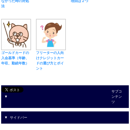
なかった時の対処
理由は２つ
法
ゴールドカードの
フリーターの人向
入会基準（年齢、
けクレジットカー
年収、勤続年数）
ドの選び方とポイ
ント
サブコ
ンテン
ツ
サイドバー