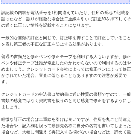
誤記載の内容が電話番号を1桁間違えていたり、住所の番地の記載を
誤ったなど、誤りが軽微な場合は二重線を引いて訂正印を押下してそ
の近くに正しい情報を記載することになります。
一般的な書類の訂正と同じで、訂正印を押すことで訂正していること
を表し第三者の不正な訂正を防止する効果があります。
普通の書類だと修正ペンや修正テープを利用する人もいますが、修正
ペンや修正テープは誰が修正したのかわからないので利用するのはや
めましょう。クレジットカード会社によっては修正ペンによって修正
がされていた場合、審査に落ちることもありますので注意が必要で
す。
クレジットカードの申込書は契約書に近い性質の書類ですので、一般
書類の感覚ではなく契約書を扱うのと同じ感覚で修正をするようにし
ましょう。
軽微な訂正の場合は二重線を引けば良いですが、住所を丸ごと間違え
た場合や、記入欄を誤って勤務先名称に自分の名前を書いてしまった
場合など、大幅に間違えて再記入する欄がない場合などは、諦めて最